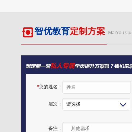
智优教育
定制方案
MaiYou Cu
*
您的姓名：
层次：
备注：